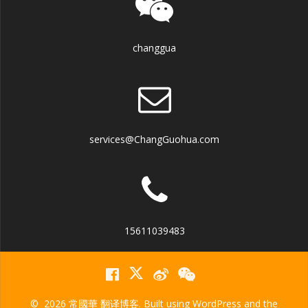
changgua
services@ChangGuohua.com
15611039483
© 2026 常國華 翻译博客. Built using WordPress and the