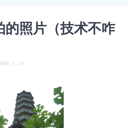
拍的照片（技术不咋
）
 2006
|
0