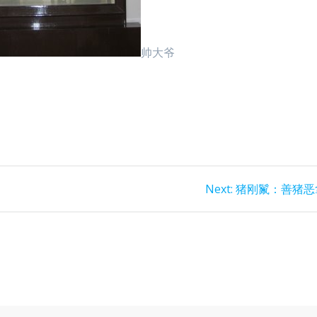
帅大爷
Next
Next:
猪刚鬣：善猪恶
post: