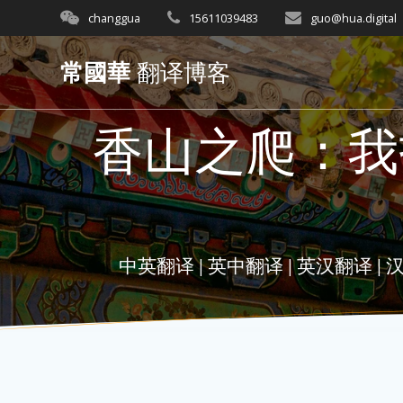
Skip
changgua
15611039483
guo@hua.digital
to
content
常國華
翻译博客
香山之爬：我
中英翻译 | 英中翻译 | 英汉翻译 | 汉英翻译 