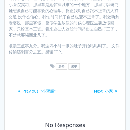
小医院实习。那里算是她梦寐以求的一个地方，那里可以研究
她想象自己可能喜欢的心理学。反正我对自己跟不正常的人打
交道 没什么信心。我怕时间长了自己也变不正常了。我还听到
老婆说，那里寒假、暑假学生放假的时候心理医生要放假回
家，只给基本工资。看来这些人这段时间得出去自己打工了，
不然就要喝西北风了。
凌晨三点零九分。我这四小时一饿的肚子开始咕咕叫了。 文件
传输还剩百分之五。感谢FTP。
房价
老婆
Post
Previous
Next
Previous:
“小蛮腰”
Next:
小家
navigation
post:
post:
No Responses