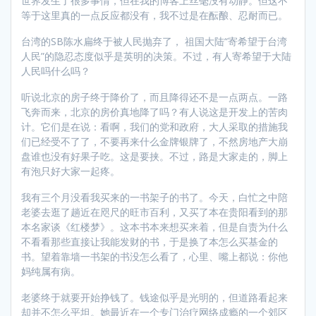
世界发生了很多事情，但在我的博客上丝毫没有动静。但这不
等于这里真的一点反应都没有，我不过是在酝酿、忍耐而已。
台湾的SB陈水扁终于被人民抛弃了， 祖国大陆“寄希望于台湾
人民”的隐忍态度似乎是英明的决策。不过，有人寄希望于大陆
人民吗什么吗？
听说北京的房子终于降价了，而且降得还不是一点两点。一路
飞奔而来，北京的房价真地降了吗？有人说这是开发上的苦肉
计。它们是在说：看啊，我们的党和政府，大人采取的措施我
们已经受不了了，不要再来什么金牌银牌了，不然房地产大崩
盘谁也没有好果子吃。这是要挟。不过，路是大家走的，脚上
有泡只好大家一起疼。
我有三个月没看我买来的一书架子的书了。今天，白忙之中陪
老婆去逛了趟近在咫尺的旺市百利，又买了本在贵阳看到的那
本名家谈《红楼梦》。这本书本来想买来着，但是自责为什么
不看看那些直接让我能发财的书，于是换了本怎么买基金的
书。望着靠墙一书架的书没怎么看了，心里、嘴上都说：你他
妈纯属有病。
老婆终于就要开始挣钱了。钱途似乎是光明的，但道路看起来
却并不怎么平坦。她最近在一个专门治疗网络成瘾的一个郊区