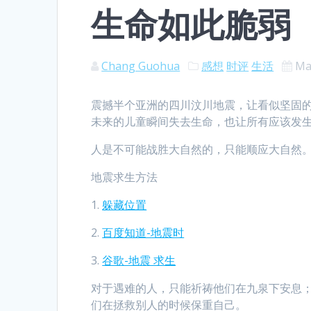
生命如此脆弱
Chang Guohua
感想
时评
生活
Ma
震撼半个亚洲的四川汶川地震，让看似坚固
未来的儿童瞬间失去生命，也让所有应该发
人是不可能战胜大自然的，只能顺应大自然
地震求生方法
1.
躲藏位置
2.
百度知道-地震时
3.
谷歌-地震 求生
对于遇难的人，只能祈祷他们在九泉下安息
们在拯救别人的时候保重自己。