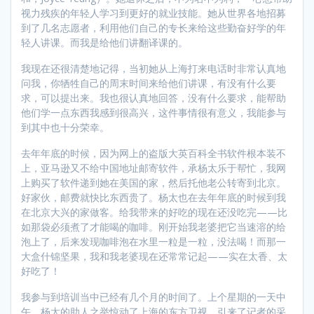
视力残疾的年轻人学习到更好的就业技能。她从世界各地招募
到了几名志愿者，利用他们自己的专长来给这些勤奋好学的年
轻人讲课。而我是给他们讲翻译课的。
我现在还很清楚地记得，当初她从上海打来电话时非常认真地
问我，你牺牲自己的周末时间来给他们讲课，有没有什么要
求，可以提出来。我也很认真地回答，没有什么要求，能帮助
他们学一点东西我感到很高兴，这件事情很有意义，我能参与
到其中也十分荣幸。
去年年底的时候，因为网上的盗版大英百科全书软件根本装不
上，亚马逊又不给中国地址邮寄软件，承杨太乐于帮忙，我网
上购买了软件递到她在美国的家，然后托他老公转寄到北京。
好家伙，邮费就快比东西贵了。杨太也在去年年底的时候到我
在北京大兴的家做客。给我带来的好吃的现在还没吃完——比
如那袋必须煮了才能喝的咖啡。刚开始我老婆把它当速溶的给
泡上了，后来发现咖啡泡在水里一粒是一粒，没法喝！而那一
大盒什锦坚果，我和我老婆现在还常常记起——实在太香、太
好吃了！
我参与到培训当中已经有几个月的时间了。上个星期的一天中
午，杨太的助人之举惊动了上海的东方卫视，引来了记者的采