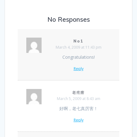
No Responses
No1
March 4, 2009 at 11:43 pm
Congratulations!
Reply
老疙瘩
March 5, 2009 at 8:43 am
好啊，老七真厉害！
Reply