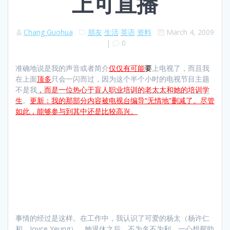
上可直播
Chang Guohua
朋友
生活
英语
资料
March 4, 2009
|
0
准确地说是我的声音或者简介
仅仅有可能
要
上电视了，而且我
在上面
顶多
只会一闪而过，因为这个半个小时的电视节目主题
不是我
，而是一位热心于盲人职业培训的老太太和她的培训学
生
。
更新：我的那部分内容被电视台编导“无情地”删减了。尽管
如此，能够参与到其中还是比较高兴。
事情的经过是这样。在工作中，我认识了可爱的杨太（杨许仁
和，Joyce Yeung）。她退休之后，不为名不为利，一心想帮助