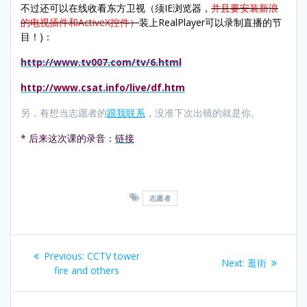
不过还可以在线收看东方卫视（须IE浏览器，
并且要安装新浪
的电视插件和ActiveX控件）
装上RealPlayer可以录制直播的节
目！)：
http://www.tv007.com/tv/6.html
http://www.csat.info/live/df.htm
另，有想当志愿者的
跟我联系
，没准下次出镜的就是你。
* 后来这次课的录音：
链接
志愿者
Post
Previous
Previous:
CCTV tower
Next
Next:
逛街
navigation
post:
fire and others
post: