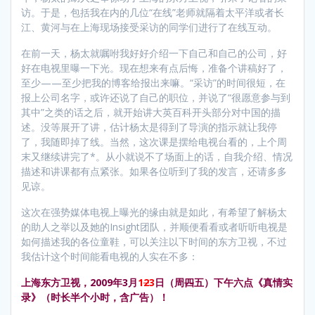
访。于是，包括我在内的几位“在线”老师就隔着太平洋或者长
江、黄河与在上海现场接受采访的同学们进行了在线互动。
在前一天，杨太就嘱咐我好好介绍一下自己和自己的公司，好
好在电视里曝一下光。现在想来有点后悔，准备个讲稿好了，
至少——至少把我的博客给报出来嘛。“采访”的时间很短，在
报上公司名字，或许还说了自己的职位，并说了“很愿意参与到
其中”之类的话之后，就开始讲大英百科开头部分对中国的描
述。没等展开了讲，估计杨太是得到了导演的指示就让我停
了，我随即掉了线。当然，这次课是摆给电视台看的，上个周
末又继续讲完了*。从小就说不了场面上的话，自我介绍、情况
描述和讲课都有点紧张。如果各位听到了我的发言，还请多多
见谅。
这次在强势媒体电视上曝光的缘由就是如此，有希望了解杨太
的助人之举以及她的Insight团队，并顺便看看或者听听电视是
如何描述我的各位童鞋，可以关注以下时间的东方卫视，不过
我估计这个时间能看电视的人实在不多：
上海东方卫视，2009年3月
1
2
3
日（周
四
五）下午六点《真情实
录》（时长半个小时，含广告）！