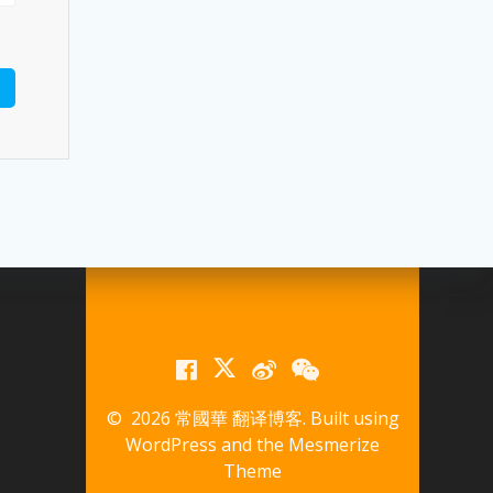
© 2026 常國華 翻译博客. Built using
WordPress and the
Mesmerize
Theme