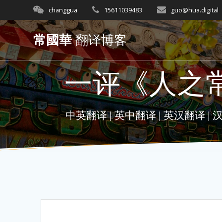
Skip
changgua
15611039483
guo@hua.digital
to
content
常國華
翻译博客
一评《人之
中英翻译 | 英中翻译 | 英汉翻译 | 汉英翻译 