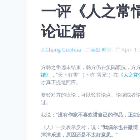
一评《人之常
论证篇
Chang Guohua
幽默
时评
April 1,
方韩之争远未结束，韩方仍在负隅顽抗，方方火力
结》
，“天下有雪”（下称“雪兄”）在
《人之常
才真正提笔回应。
要驳对方的议论，可以驳其论点、论据或者
过。
我说：“
没有作家不喜欢讲自己的作品，正如
《人》一文表示反对，说：“
我偶尔也在微博
津津乐道，原因还是不太好意思。
”