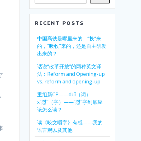
、
RECENT POSTS
中国高铁是哪里来的，“换”来
的，“吸收”来的，还是自主研发
出来的？
话说“改革开放”的两种英文译
法：Reform and Opening-up
了
vs. reform and opening-up
重组新CP——duǐ（词）
说
x“怼”（字）——“怼”字到底应
该怎么读？
读《咬文嚼字》有感——我的
来
语言观以及其他