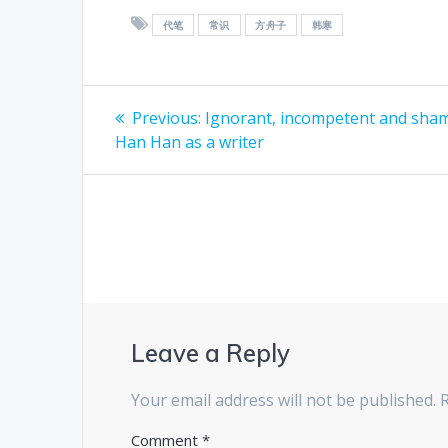
代笔
常识
方舟子
韩寒
Post
Previous
Previous:
Ignorant, incompetent and sham
post:
navigation
Han Han as a writer
Leave a Reply
Your email address will not be published.
Comment
*