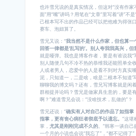
也许雪兄说的是真实情况，但这对“没有作家不
面”用“嘴”讲吗？用笔在“文章”里写着“讲”
己根本写不出的作品已经可以把他难为得张
赛车、泡妞算了。
雪兄又说：“
我当然不是什么作家，但也算一
回答一律都是‘乱写的’。别人夸我我高兴，
就是哑弹。我也是博客作者，要是有谁说我“写
别人随便几句不冷不热的恭维我还能照单全收
人或者男人，恋爱中的人是看不到对方真实
泥，只知道一，二是啥，啥是二根本不知道’
聊聊我的博文吗？还有，雪兄写博客就是闲
群相提并论吗？雪兄是做家具生意的，要是有
啊？”难道雪兄会说：“没啥技术，乱做的”？
雪兄还说：“
确实有人对自己的作品了如指掌
指掌，更有丧心病狂者彻底予以遗忘。
”这
掌，
尤其是刚刚完成不久的
。”韩寒一谈自
一个月的小说也会说“我忘了”，“都不记得了”