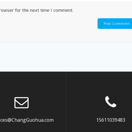
browser for the next time I comment.
vices@ChangGuohua.com
15611039483