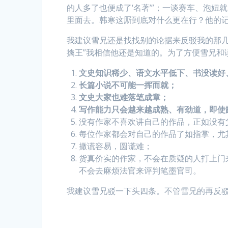
的人多了也便成了‘名著’”；一谈赛车、泡
里面去。韩寒这厮到底对什么更在行？他的
我建议雪兄还是找找别的论据来反驳我的那几条
擒王”我相信他还是知道的。为了方便雪兄和读
文史知识稀少、语文水平低下、书没读好
长篇小说不可能一挥而就；
文史大家也难落笔成章；
写作能力只会越来越成熟、有劲道，即使
没有作家不喜欢讲自己的作品，正如没有
每位作家都会对自己的作品了如指掌，尤
撒谎容易，圆谎难；
货真价实的作家，不会在质疑的人打上门
不会去麻烦法官来评判笔墨官司。
我建议雪兄驳一下头四条。不管雪兄的再反