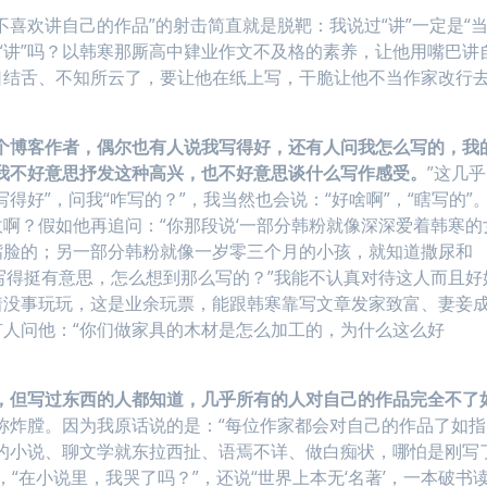
喜欢讲自己的作品”的射击简直就是脱靶：我说过“讲”一定是“
不是“讲”吗？以韩寒那厮高中肄业作文不及格的素养，让他用嘴巴讲
口结舌、不知所云了，要让他在纸上写，干脆让他不当作家改行
个博客作者，偶尔也有人说我写得好，还有人问我怎么写的，我
但我不好意思抒发这种高兴，也不好意思谈什么写作感受。
”这几乎
得好”，问我“咋写的？”，我当然也会说：“好啥啊”，“瞎写的”
啊？假如他再追问：“你那段说‘一部分韩粉就像深深爱着韩寒的
嘴脸的；另一部分韩粉就像一岁零三个月的小孩，就知道撒尿和
写得挺有意思，怎么想到那么写的？”我能不认真对待这人而且好
着没事玩玩，这是业余玩票，能跟韩寒靠写文章发家致富、妻妾
人问他：“你们做家具的木材是怎么加工的，为什么这么好
，但写过东西的人都知道，几乎所有的人对自己的作品完全不了
堪称炸膛。因为我原话说的是：“每位作家都会对自己的作品了如指
己的小说、聊文学就东拉西扯、语焉不详、做白痴状，哪怕是刚写
，“在小说里，我哭了吗？”，还说“世界上本无‘名著’，一本破书