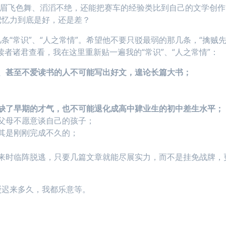
妞就眉飞色舞、滔滔不绝，还能把赛车的经验类比到自己的文学创作
记忆力到底是好，还是差？
“常识”、“人之常情”。希望他不要只驳最弱的那几条，“擒贼
者诸君查看，我在这里重新贴一遍我的“常识”、“人之常情”：
、甚至不爱读书的人不可能写出好文，遑论长篇大书；
缺了早期的才气，也不可能退化成高中肄业生的初中差生水平；
父母不愿意谈自己的孩子；
其是刚刚完成不久的；
来时临阵脱逃，只要几篇文章就能尽展实力，而不是挂免战牌，
驳迟来多久，我都乐意等。