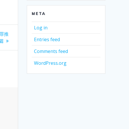
META
Log in
罪推
Entries feed
”篇
Comments feed
WordPress.org