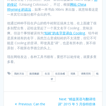
的传记
《Unsung Colossus》。不过，根据
网站 China
Rhyming 的说法
，如果一本书由 Xlibris 来出版，就意味着这是
一本其它出版社都不会出的书。
他通过种种手段在庐山的牿牛岭附近搞来土地，在上面建了很
多别墅出售，还给这里起了一个英文名字 Cooling，意味凉
爽。但这个事情被误传为
“牯岭”的名字音译自 Cooling
。牯牛岭
是原来就有的名字，虽然怎么变成牯岭的不太清楚，但它不可
能是 Cooling 的音译。即使真是“译”，也是有所本的，算不得
原创，不能算在李德立的头上。
现在网络发达，各种工具书都有，要想不以讹传讹，就要多查
多看。
我的方法
搞笑幽默
生活
生活杂感
词典
译阁空间
锐
评
Post
Next
Next:
“精益英语与翻译培
Previous
post:
Previous:
Can the
训” 2015 年 5 月份特价体