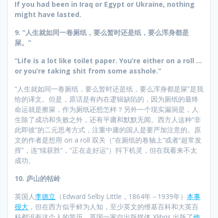
If you had been in Iraq or Egypt or Ukraine, nothing
might have lasted.
9. “人生就如同一卷厕纸，要么暂时还是纸，要么浑身都是
屎。”
“Life is a lot like toilet paper. You’re either on a roll …
or you’re taking shit from some asshole.”
“人生就如同一卷厕纸，要么暂时还是纸，要么浑身都是屎”是我
给的译文。但是，原话是有内在逻辑缺陷的，因为厕纸的最终
命运就是擦屎，作为厕纸还想怎样？另外一个现实漏洞是，人
生除了成功和失败之外，还有平庸和默默无闻。西方人这种“非
此即彼”的二元思考方式，注重中庸的国人是要严加注意的。原
文的作者是想用 on a roll 双关（“在厕纸的卷轴上”或者“超常发
挥”，连“续获胜”，“正在走好运”）抖下机灵，但在我看来不太
成功。
10.
庐山的牯岭
英国人
李德立
（Edward Selby Little，1864年－1939年）
本事
很大
，但在西方似乎鲜为人知，至少英文的维基百科和大英百
科都没有这个人的简历。英国一家自出版媒体 Xlibris 出版了
他