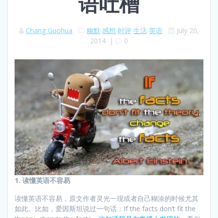
语吐槽
Chang Guohua
幽默
感想
时评
生活
英语
July 20,
2014
|
0
1. 读懂英语不容易
读懂英语不容易，原文作者灵光一现或者自己糊涂的时候尤其
如此。比如，爱因斯坦说过一句话：If the facts don’t fit the