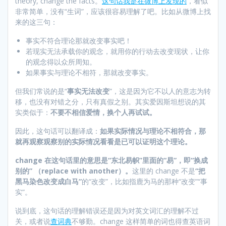
theory, change the facts。
这句话我是在微博上发现的
，看似
非常简单，没有“生词”，应该很容易理解了吧。比如从微博上找
来的这三句：
事实不符合理论那就改变事实吧！
若现实无法承载你的观念，就用你的行动去改变现状，让你
的观念得以众所周知。
如果事实与理论不相符，那就改变事实。
但我们常说的是“
事实无法改变
”，这是因为它不以人的意志为转
移，也没有对错之分，只有真假之别。其实爱因斯坦想说的其
实类似于：
不要不相信爱情，换个人再试试。
因此，这句话可以翻译成：
如果实际情况与理论不相符合，那
就再观察观察别的实际情况看看是已可以证明这个理论。
change 在这句话里的意思是“东北易帜”里面的“易”，即“换成
别的” （replace with another）。
这里的 change 不是
“把
黑马染色改变成白马”
的“改变”，比如指鹿为马的那种“改变”“事
实”。
说到底，这句话的理解错误还是因为对英文词汇的理解不过
关，或者说
查词典
不够勤。change 这样简单的词也得查英语词