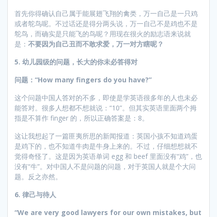
首先你得确认自己属于能展翅飞翔的禽类，万一自己是一只鸡
或者鸵鸟呢。不过话还是得分两头说，万一自己不是鸡也不是
鸵鸟，而确实是只能飞的鸟呢？用现在很火的励志语来说就
是：
不要因为自己丑而不敢求爱，万一对方瞎呢？
5.
幼儿园级的问题，长大的你未必答得对
问题：“
How many fingers do you have?
”
这个问题中国人答对的不多，即使是学英语很多年的人也未必
能答对。很多人想都不想就说：“10”。但其实英语里面两个拇
指是不算作 finger 的，所以正确答案是：8。
这让我想起了一篇匪夷所思的新闻报道：英国小孩不知道鸡蛋
是鸡下的，也不知道牛肉是牛身上来的。不过，仔细想想就不
觉得奇怪了。这是因为英语单词 egg 和 beef 里面没有“鸡”，也
没有“牛”。对中国人不是问题的问题，对于英国人就是个大问
题。反之亦然。
6.
律己与待人
“We are very good lawyers for our own mistakes, but