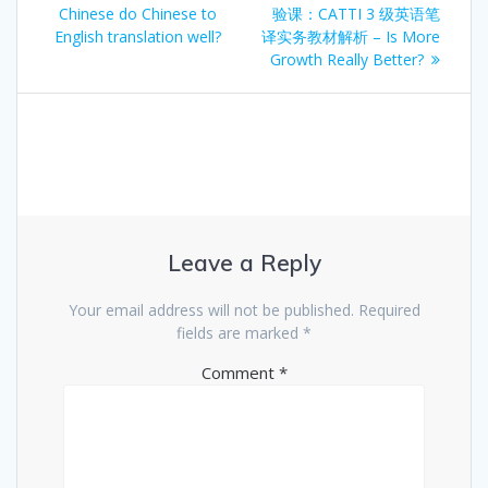
navigation
post:
Chinese do Chinese to
验课：CATTI 3 级英语笔
English translation well?
译实务教材解析 – Is More
Growth Really Better?
Leave a Reply
Your email address will not be published.
Required
fields are marked
*
Comment
*