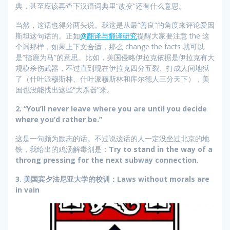
典，甚至应该再查下汉语词典里“改变”还有什么意思。
当然，这话也得分两头说。我这是从最“善良”的角度来评论爱因
斯坦这句话的。正如
@翻译与翻译研究
提醒大家要注意 the 这
个词那样，如果上下文合适，那么 change the facts 就可以
是“指鹿为马”的意思。比如，美国侵略伊拉克依据是伊拉克有大
规模杀伤武器，不过直到现在伊拉克四分五裂、打成人间地狱
了（什叶派穆斯林、什叶派穆斯林和库尔德人三分天下），美
国也没能找出这些“大杀器”来。
2.
“
You’ll never leave where you are until you decide
where you’d rather be.
”
这是一句颇为励志的话。不过说这话的人一定没坐过北京的地
铁，我给出的鸡汤解毒剂是：
Try to stand in the way of a
throng pressing for the next subway connection.
3. 美国宾夕法尼亚大学的校训：Laws without morals are
in vain