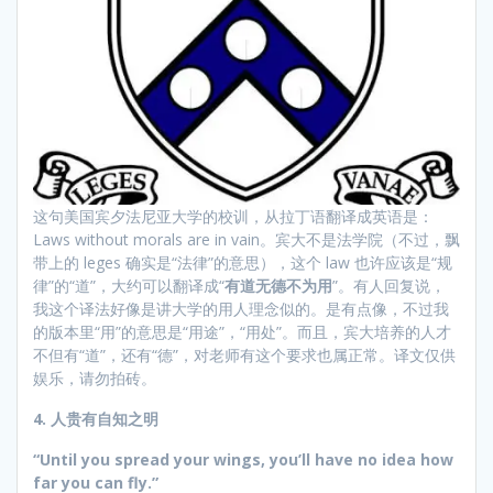
这句美国宾夕法尼亚大学的校训，从拉丁语翻译成英语是：
Laws without morals are in vain。宾大不是法学院（不过，飘
带上的 leges 确实是“法律”的意思），这个 law 也许应该是“规
律”的“道”，大约可以翻译成“
有道无德不为用
”。有人回复说，
我这个译法好像是讲大学的用人理念似的。是有点像，不过我
的版本里“用”的意思是“用途”，“用处”。而且，宾大培养的人才
不但有“道”，还有“德”，对老师有这个要求也属正常。译文仅供
娱乐，请勿拍砖。
4.
人贵有自知之明
“
Until you spread your wings, you’ll have no idea how
far you can fly.
”