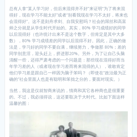
总有人拿“某人学习好，但后来混得并不好”来证明“为了将来混
得好，现在学习不能太好”或者“别看我现在学习不太好，将来也
会混得好”。这不是刻舟求剑、自我安慰吗？社会的屌丝和高富
帅之分就是从学生时代开始的。其实，80% 学习成绩好的同学
以后混得好（也许统计出来不是这个数字，但肯定是其中大多
数），80% 学习成绩差的同学以后混得不好。因此，正确的做
法是，学习好的同学不要自满，继续努力，争做那 80%；差的
同学别意淫，迎头赶上，挤进那20%。另外，为了让自己头脑
清醒一些，还得严肃考虑的一个问题是：那些现在混得好而当
年学习差的人（或者现在学习差而将来混得的人），谁敢肯定
他们学习差是跟自己一样因为脑子笨吗？（即使在“政治最为正
确的”社会里面人也是有聪明和笨拙之分的，要面对现实。）
当然，我这是仅就智商来说的，情商和其它各种商也是很重要
的。不过，我必须得说，这还要取决于大时代。比如下面这样
温馨的图：