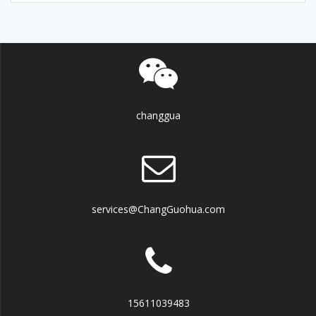
changgua
services@ChangGuohua.com
15611039483