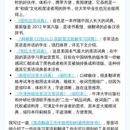
时的好伙伴。体积小，携带方便，查阅便捷。它虽然是一
本“初级”文化程度读者用的辞书，但大学毕业生也完全能用
得上。
《现代汉语词典》
：这也是一本伴随中国人长大的词典。
最新版是 2012 年第六版，是读书看报、做翻译的必备汉语
辞书。
《柯林斯 COBUILD 高阶英汉双解学习词典》
：非常适合
英语是外语的学生，强烈推荐，详见下文介绍。
《韦氏大学词典》
：这是美国名气最大的英语词典，在中
国的英语学习界如雷贯耳。目前在中国销售的版本里一些敏
感词汇都涂成了黑色或者相关页被抽掉换成和谐版。这种待
遇其它英语词典基本没有。
《新世纪汉英大词典》（缩印本）
：口碑极佳，很多翻译资
格考试考生都用这本词典。规模大，收词范围很广，但因为
是缩印本，体积不大，字迹清晰，故在这里推荐。
《牛津外研社英汉汉英词典》（缩印本）
：牛津大学出版社
和外研社强强联手推出的“二合一”精品词典。收词面广，依
托权威语料库，可满足中外读者的需求。原本是大规模词
典，缩印本印刷精良，字迹清晰，方便查阅。
我写过一篇
《英语翻译工作中能用到的通用类辞书》
，里面详
细介绍了一些在学习英语和翻译工作中可以用到的工具书和词