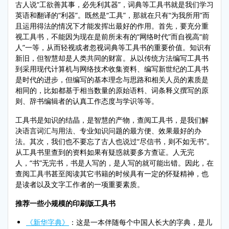
古人说“工欲善其事，必先利其器”，词典等工具书就是我们学习
英语和翻译的“利器”。既然是“工具”，那就在只有“为我所用”而
且运用得法的情况下才能发挥出最好的作用。首先，要充分重
视工具书，不能因为现在是前所未有的“网络时代”而自视高“前
人”一等，从而轻视或者忽视词典等工具书的重要价值。知识有
新旧，但智慧却是人类共同的财富。从以传统方法编写工具书
到采用现代计算机与网络技术收集资料、编写新世纪的工具书
是时代的进步，但编写的基本理念与思路和相关人员的素质是
相同的，比如都基于相当数量的原始语料、词条释义撰写的原
则、辞书编辑者的认真工作态度与学识等等。
工具书是知识的结晶，是智慧的产物，查阅工具书，是我们解
决语言词汇与用法、专业知识问题的最方便、效果最好的办
法。其次，我们也不要忘了古人也说过“尽信书，则不如无书”。
从工具书里查到的资料如果有疑惑就要多方查证。人无完
人，“书”无完书，书是人写的，是人写的就可能出错。因此，在
查阅工具书甚至阅读其它书籍的时候具有一定的怀疑精神，也
是读者以及文字工作者的一项重要素质。
推荐一些小规模的印刷版工具书
《新华字典》
：这是一本伴随每个中国人长大的字典，是儿