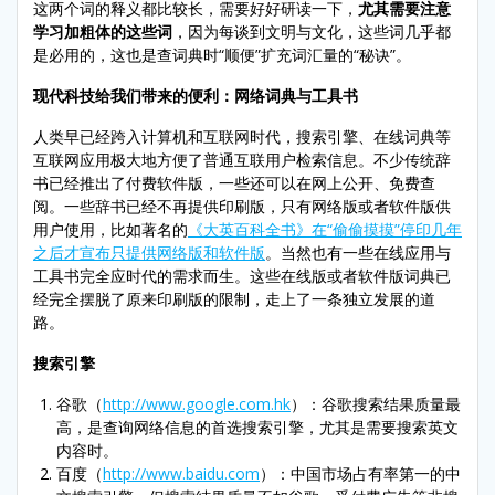
这两个词的释义都比较长，需要好好研读一下，
尤其需要注意
学习加粗体的这些词
，因为每谈到文明与文化，这些词几乎都
是必用的，这也是查词典时“顺便”扩充词汇量的“秘诀”。
现代科技给我们带来的便利：网络词典与工具书
人类早已经跨入计算机和互联网时代，搜索引擎、在线词典等
互联网应用极大地方便了普通互联用户检索信息。不少传统辞
书已经推出了付费软件版，一些还可以在网上公开、免费查
阅。一些辞书已经不再提供印刷版，只有网络版或者软件版供
用户使用，比如著名的
《大英百科全书》在“偷偷摸摸”停印几年
之后才宣布只提供网络版和软件版
。当然也有一些在线应用与
工具书完全应时代的需求而生。这些在线版或者软件版词典已
经完全摆脱了原来印刷版的限制，走上了一条独立发展的道
路。
搜索引擎
谷歌（
http://www.google.com.hk
）：谷歌搜索结果质量最
高，是查询网络信息的首选搜索引擎，尤其是需要搜索英文
内容时。
百度（
http://www.baidu.com
）：中国市场占有率第一的中