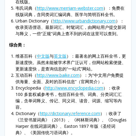
在线版。
韦氏词典（
http://www.merriam-webster.com
）：免费在
线版词典，含同类词汇编词典、医学与简明百科全书。
Urban Dictionary（
http://www.urbandictionary.com
）：
收录英语俚语、最新词汇、时髦词汇，由网站用户提交新词
与释义，一些“正规”词典上查不到的词在这里可以查到。
综合类：
维基百科（
中文版
与
英文版
）：最著名的网上百科全书，更
新速度快。虽然未能被学术界广泛认可，但网站检索便捷、
更新速度快，是查询信息的“一站式”网站。
互动百科（
http://www.baike.com
）：为“中文用户免费提
供海量、全面、及时的百科信息”（官网简介）。
Encyclopedia（
http://www.encyclopedia.com
）：收录
100 多套权威参考书，包括百科全书、词典、分类词汇汇
编，含单词释义、传记、同义词、读音、词源、缩写等内
容。
Dictionary（
http://dictionary.reference.com
）：收录了
《兰登书屋词典》（2013）、《柯林斯词典》、《Douglas
Harper 在线词源词典》、Easton 1897 年版《圣经词
典》、《美国传统习语词典》。