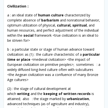
Civilization
：
a : an ideal state of
human culture
characterized by
complete absence of
barbarism
and nonrational behavior,
optimum utilization of physical,
cultural, spiritual
, and
human resources, and perfect adjustment of the individual
within the
social
framework <true civilization is an ideal to
be striven for>
b : a particular state or stage of human advance toward
civilization: as (1) : the culture characteristic of a
particular
time or place
<medieval civilization> <the impact of
European civilization on primitive peoples>; sometimes : a
widely diffused long-lived culture often with subcultures
<the Aegean civilization was a confluence of many Bronze
Age cultures>
(2) : the stage of cultural development at
which
writing
and the
keeping of written records
is
attained; also : the stage marked by
urbanization
,
advanced techniques (as of agriculture and industry),