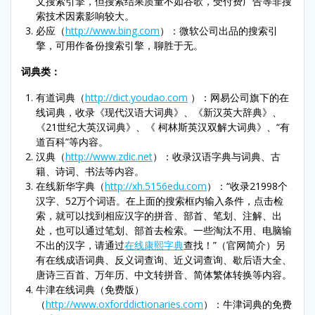
文搜索引擎，但搜索结果质量不如谷歌，受付费广告等非搜
索技术因素影响较大。
必应（
http://www.bing.com
）：微软公司出品的搜索引
擎，可用作备份搜索引擎，聊胜于无。
词典类：
有道词典（
http://dict.youdao.com
）：网易公司旗下的在
线词典，收录《现代汉语大词典》、《新汉英大辞典》、
《21世纪大英汉词典》、《 柯林斯英汉双解大词典》、“有
道百科”等内容。
汉典（
http://www.zdic.net
）：收录汉语字典与词典、古
籍、诗词、书法等内容。
在线新华字典（
http://xh.5156edu.com
）：“收录21998个
汉字、52万个词语。在上面的搜索框内输入条件，点击检
索，就可以找到相应汉字的拼音、部首、笔划、注解、出
处，也可以通过笔划、部首去检索。一些淘汰不用、电脑输
不出的汉字，请通过
在线康熙字典
查找！”（官网简介）另
有在线成语词典、反义词查询、近义词查询、歇后语大全、
唐诗三百首、万年历、中文转拼音、简体繁体转换等内容。
牛津在线词典（免费版）
（
http://www.oxforddictionaries.com
）：牛津词典的免费