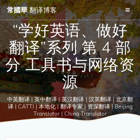
Skip
常國華
翻译博客
to
content
“学好英语、做好
翻译”系列 第 4 部
分 工具书与网络资
源
中英翻译 | 英中翻译 | 英汉翻译 | 汉英翻译 | 北京翻
译 | CATTI | 本地化 | 翻译专家 | 资深翻译 | Beijing
Translator | China Translator