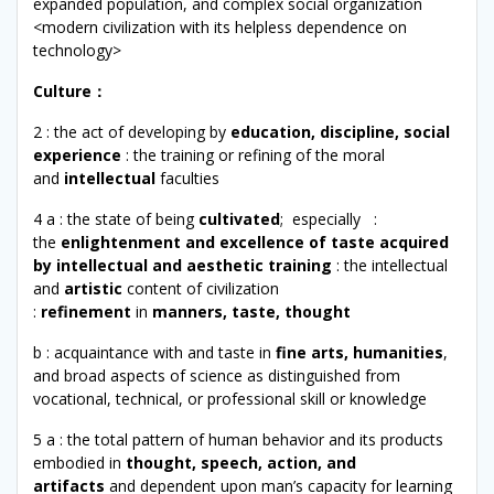
expanded population, and complex social organization
<modern civilization with its helpless dependence on
technology>
Culture
：
2 : the act of developing by
education, discipline, social
experience
: the training or refining of the moral
and
intellectual
faculties
4 a : the state of being
cultivated
; especially :
the
enlightenment and excellence of taste acquired
by intellectual and aesthetic training
: the intellectual
and
artistic
content of civilization
:
refinement
in
manners, taste, thought
b : acquaintance with and taste in
fine arts, humanities
,
and broad aspects of science as distinguished from
vocational, technical, or professional skill or knowledge
5 a : the total pattern of human behavior and its products
embodied in
thought, speech, action, and
artifacts
and dependent upon man’s capacity for learning