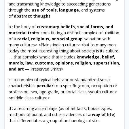
and transmitting knowledge to succeeding generations
through the
use of tools, language
, and systems
of
abstract thought
b : the body of
customary beliefs, social forms, and
material traits
constituting a distinct complex of tradition
of a
racial, religious, or social group
<a nation with
many cultures> <Plains Indian culture> <but to many men
today the most interesting thing about society is its culture
…. that complex whole that includes
knowledge, belief,
morals, law, customs, opinions, religion, superstition,
and art
— Preserved Smith>
c : a complex of typical behavior or standardized social
characteristics
peculiar
to a specific group, occupation or
profession, sex, age grade, or social class <youth culture>
<middle class culture>
d : a recurring assemblage (as of artifacts, house types,
methods of burial, and other evidences of
a way of life
)
that differentiates a group of archaeological sites