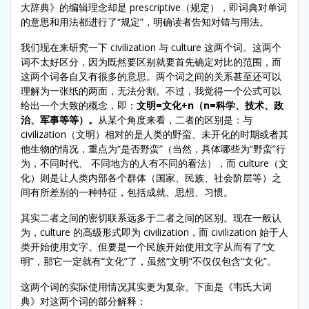
大辞典》的编辑理念却是 prescriptive（规定），即词典对单词
的意思和用法都进行了“规定”，明确读者告知对错与用法。
我们现在来研究一下 civilization 与 culture 这两个词。这两个
词不太好区分，因为既然要区别就要首先确定对比的范围，而
这两个词各自又有很多的意思。两个词之间的关系甚至还可以
理解为一张纸的两面，无法分割。不过，我觉得一个公式可以
给出一个大致的概念，即：
文明
=
文化
+n
（
n=
科学、技术、政
治、军事等等）。
从某个角度来看，二者的区别是：与
civilization（文明）相对的是人类的野蛮、未开化的时期或者其
他生物的情况，重点为“是否野蛮”（当然，具体哪些为“野蛮”行
为，不同时代、 不同地方的人有不同的看法），而 culture（文
化）则是让人类内部各个群体（国家、民族、社会阶层等）之
间有所差别的一种特征，包括成就、思想、习惯。
其实二者之间的密切联系远多于二者之间的区别。现在一般认
为，culture 的高级形式即为 civilization，而 civilization 始于人
类开始使用文字。但要是一个民族开始使用文字从而有了“文
明”，那它一定就有“文化”了，虽然“文明”不仅仅包含“文化”。
这两个词的实际使用情况其实更为复杂。下面是《韦氏大词
典》对这两个词的部分解释：