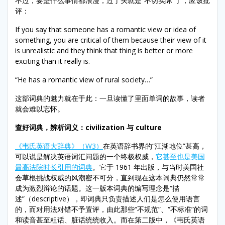
不过，要是什么事情都浪漫，过了头就是“不切实际”了，应该批
评：
If you say that someone has a romantic view or idea of
something, you are critical of them because their view of it
is unrealistic and they think that thing is better or more
exciting than it really is.
“He has a romantic view of rural society…”
这部词典的魅力就在于此：一旦读懂了里面单词的故事，读者
就会难以忘怀。
查好词典，辨析词义：
civilization
与
culture
《韦氏英语大辞典》（W3）
在英语辞书界的“江湖地位”甚高，
可以说是解决英语词汇问题的一个终极权威，
它甚至也是美国
最高法院时长引用的词典
。它于 1961 年出版，与当时美国社
会草根挑战权威的风潮密不可分，直到现在这本词典仍然常常
成为激烈辩论的话题。这一版本词典的编写理念是“描
述”（descriptive），即词典只负责描述人们是怎么使用语言
的，而对用法对错不予置评，由此那些“不规范”、“不标准”的词
和读音甚至粗话、脏话统统收入。而在第二版中，《韦氏英语